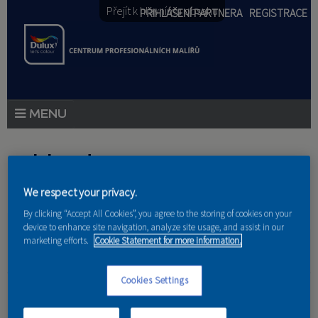
Přejít k hlavnímu obsahu
PŘIHLÁŠENÍ PARTNERA
REGISTRACE
PRODUKTY
Jste zde
PRODUKTOVÉ NOVINKY
We respect your privacy.
Domů
»
Partneri
PORADENSTVÍ
By clicking “Accept All Cookies”, you agree to the storing of cookies on your
device to enhance site navigation, analyze site usage, and assist in our
AKCE A NOVINKY
marketing efforts.
Cookie Statement for more information.
AKADEMIE
Polygon Design
Cookies Settings
PARTNEŘI