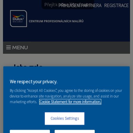
Přejít k hlavnímu obsahu
PŘIHLÁŠENÍ PARTNERA
REGISTRACE
PRODUKTY
Jste zde
PRODUKTOVÉ NOVINKY
We respect your privacy.
Domů
»
Partneri
PORADENSTVÍ
By clicking “Accept All Cookies”, you agree to the storing of cookies on your
device to enhance site navigation, analyze site usage, and assist in our
AKCE A NOVINKY
marketing efforts.
Cookie Statement for more information.
AKADEMIE
Miroslav Mikulec
Cookies Settings
PARTNEŘI