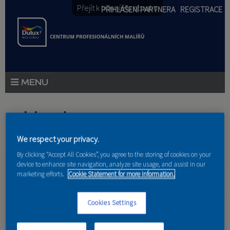
Přejít k hlavnímu obsahu
PŘIHLÁŠENÍ PARTNERA
REGISTRACE
PRODUKTY
Jste zde
PRODUKTOVÉ NOVINKY
We respect your privacy.
Domů
»
Partneri
PORADENSTVÍ
By clicking “Accept All Cookies”, you agree to the storing of cookies on your
device to enhance site navigation, analyze site usage, and assist in our
AKCE A NOVINKY
marketing efforts.
Cookie Statement for more information.
AKADEMIE
Smart Line, s.r.o.
Cookies Settings
PARTNEŘI