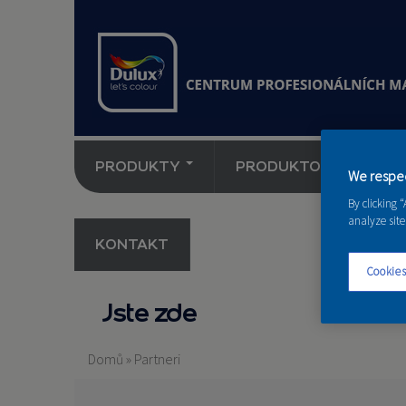
PRODUKTY
PRODUKTOVÉ NOVINK
We respec
By clicking 
analyze site
KONTAKT
Cookies
Jste zde
Domů
»
Partneri