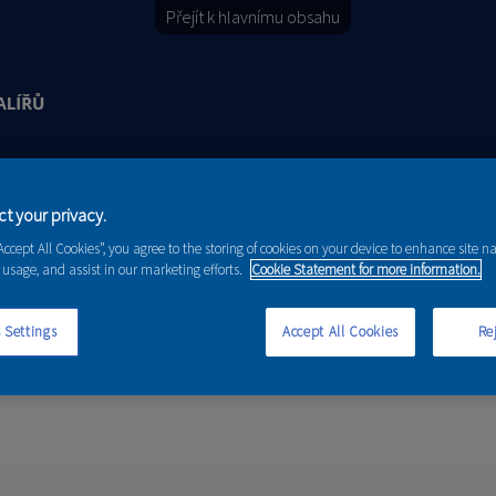
Přejít k hlavnímu obsahu
Y
PORADENSTVÍ
AKCE A NOVINKY
t your privacy.
“Accept All Cookies”, you agree to the storing of cookies on your device to enhance site n
 usage, and assist in our marketing efforts.
Cookie Statement for more information.
 Settings
Accept All Cookies
Rej