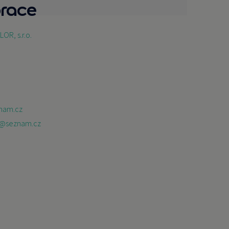
prace
LOR, s.r.o.
znam.cz
lt@seznam.cz