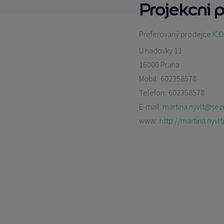
Projekcni 
Preferovaný prodejce:
ICO
U hadovky 11
16000 Praha
Mobil:
602358578
Telefon:
602358578
E-mail:
martina.nyvlt@se
www:
http://martina.nyv