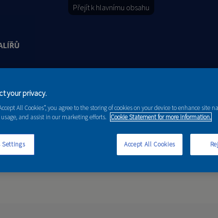
Přejít k hlavnímu obsahu
Y
PORADENSTVÍ
AKCE A NOVINKY
t your privacy.
“Accept All Cookies”, you agree to the storing of cookies on your device to enhance site n
 usage, and assist in our marketing efforts.
Cookie Statement for more information.
 Settings
Accept All Cookies
Rej