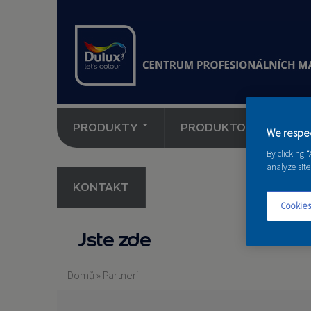
PRODUKTY
PRODUKTOVÉ NOVINK
We respec
By clicking 
analyze site
KONTAKT
Cookies
Jste zde
Domů
»
Partneri