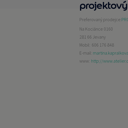
projektový 
Preferovaný prodejce:
PRO
Na Kociánce 0160
281 66 Jevany
Mobil:
606 176 848
E-mail:
martina.kapralko
www:
http://www.atelier.d