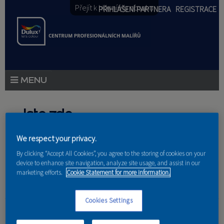
Přejít k hlavnímu obsahu
PŘIHLÁŠENÍ PARTNERA
REGISTRACE
PRODUKTY
Jste zde
PRODUKTOVÉ NOVINKY
We respect your privacy.
Domů
»
Partneri
PORADENSTVÍ
By clicking “Accept All Cookies”, you agree to the storing of cookies on your
device to enhance site navigation, analyze site usage, and assist in our
AKCE A NOVINKY
marketing efforts.
Cookie Statement for more information.
AKADEMIE
Cookies Settings
Martina Baštová
PARTNEŘI