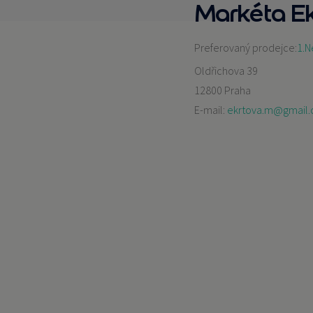
Markéta E
Preferovaný prodejce:
1.N
Oldřichova 39
12800 Praha
E-mail:
ekrtova.m@gmail