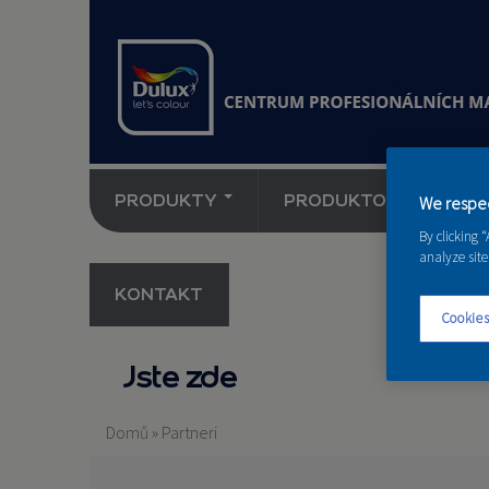
PRODUKTY
PRODUKTOVÉ NOVINK
We respec
By clicking 
analyze site
KONTAKT
Cookies
Jste zde
Domů
»
Partneri