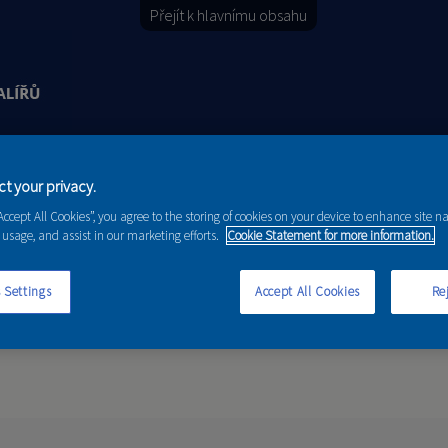
Přejít k hlavnímu obsahu
Y
PORADENSTVÍ
AKCE A NOVINKY
t your privacy.
“Accept All Cookies”, you agree to the storing of cookies on your device to enhance site n
 usage, and assist in our marketing efforts.
Cookie Statement for more information.
 Settings
Accept All Cookies
Rej