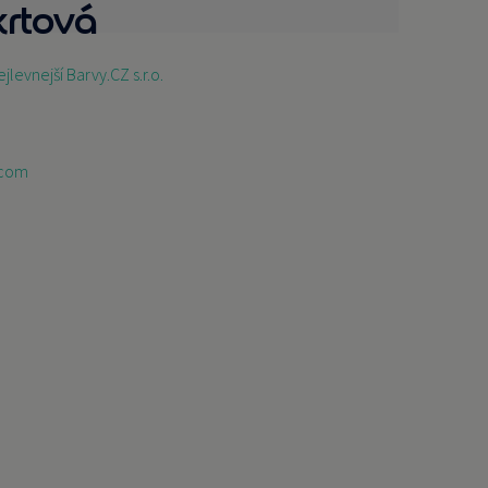
krtová
ejlevnejší Barvy.CZ s.r.o.
.com