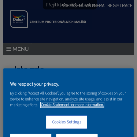
Přejít k hlavnímu obsahu
PŘIHLÁŠENÍ PARTNERA
REGISTRACE
PRODUKTY
Jste zde
PRODUKTOVÉ NOVINKY
We respect your privacy.
Domů
»
Partneri
PORADENSTVÍ
By clicking “Accept All Cookies”, you agree to the storing of cookies on your
device to enhance site navigation, analyze site usage, and assist in our
AKCE A NOVINKY
marketing efforts.
Cookie Statement for more information.
AKADEMIE
Klientské změny s.r.o.
Cookies Settings
PARTNEŘI