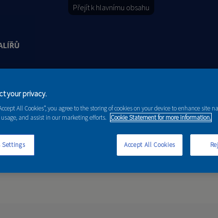
Přejít k hlavnímu obsahu
Y
PORADENSTVÍ
AKCE A NOVINKY
t your privacy.
“Accept All Cookies”, you agree to the storing of cookies on your device to enhance site n
 usage, and assist in our marketing efforts.
Cookie Statement for more information.
 Settings
Accept All Cookies
Rej