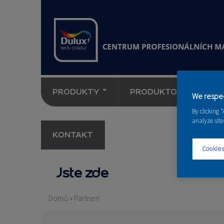
PRODUKTY
PRODUKTOVÉ NOVINK
We respec
By clicking 
analyze site
KONTAKT
Cookies
Jste zde
Domů
»
Partneri