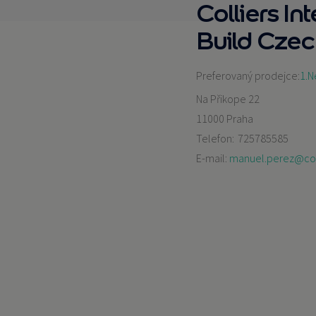
Colliers In
Build Czech
Preferovaný prodejce:
1.N
Na Přikope 22
11000 Praha
Telefon:
725785585
E-mail:
manuel.perez@col