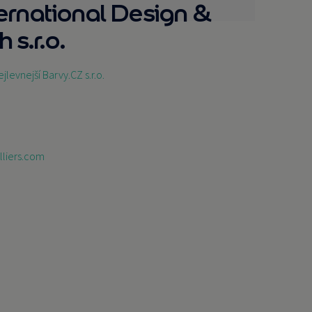
ternational Design &
 s.r.o.
ejlevnejší Barvy.CZ s.r.o.
liers.com