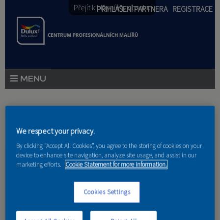
Přejít k hlavnímu obsahu
PŘIHLÁŠENÍ PARTNERA
REGISTRACE
PRODUKTY
Jste zde
PRODUKTOVÉ NOVINKY
We respect your privacy.
Domů
»
Partneri
PORADENSTVÍ
By clicking “Accept All Cookies”, you agree to the storing of cookies on your
device to enhance site navigation, analyze site usage, and assist in our
marketing efforts.
Cookie Statement for more information.
AKCE A NOVINKY
AKADEMIE
Cookies Settings
Vymazlenej pokoj
PARTNEŘI