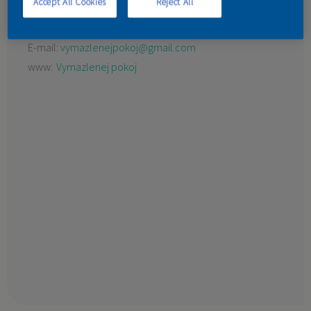
Accept All Cookies
Reject All
Nad Spáleným mlýnem 466/3
KONTAKT
16500 Praha
E-mail:
vymazlenejpokoj@gmail.com
www:
Vymazlenej pokoj