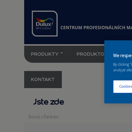
PRODUKTY
PRODUKTOVÉ NOVINK
We respec
By clicking 
analyze site
KONTAKT
Cookies
Jste zde
Domů
»
Partneri