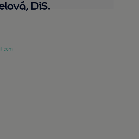
elová, DiS.
il.com