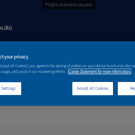
Přejít k hlavnímu obsahu
Y
PORADENSTVÍ
AKCE A NOVINKY
t your privacy.
“Accept All Cookies”, you agree to the storing of cookies on your device to enhance site n
 usage, and assist in our marketing efforts.
Cookie Statement for more information.
 Settings
Accept All Cookies
Rej