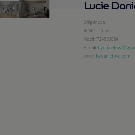
Lucie Dani
Štěpánova
66601 Tišnov
Mobil:
724903084
E-mail:
bydanielova@gma
www:
bydanielova.com