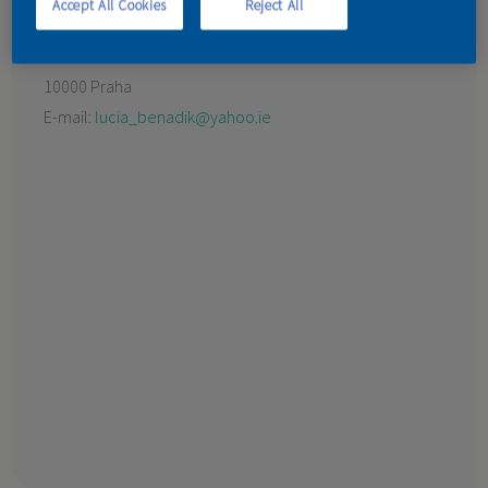
Accept All Cookies
Reject All
KONTAKT
Černokostelecká 72
10000 Praha
E-mail:
lucia_benadik@yahoo.ie