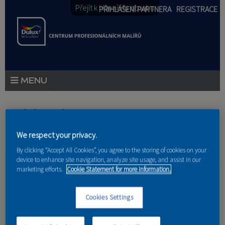
Přejít k hlavnímu obsahu
PŘIHLÁŠENÍ PARTNERA
REGISTRACE
PRODUKTY
Jste zde
PRODUKTOVÉ NOVINKY
We respect your privacy.
Domů
»
Partneri
PORADENSTVÍ
By clicking “Accept All Cookies”, you agree to the storing of cookies on your
device to enhance site navigation, analyze site usage, and assist in our
marketing efforts.
Cookie Statement for more information.
AKCE A NOVINKY
AKADEMIE
Cookies Settings
Ing.arch. Lucia
PARTNEŘI
Beňadiková