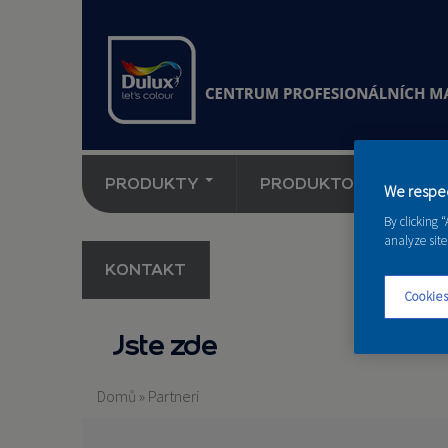
PRODUKTY
PRODUKTOVÉ NOVINK
We respec
By clicking 
analyze site
KONTAKT
Cookies
Jste zde
Domů
»
Partneri