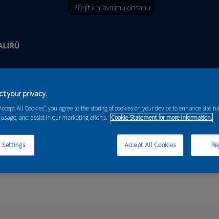
Přejít k hlavnímu obsahu
Y
PORADENSTVÍ
AKCE A NOVINKY
t your privacy.
“Accept All Cookies”, you agree to the storing of cookies on your device to enhance site n
 usage, and assist in our marketing efforts.
Cookie Statement for more information.
 Settings
Accept All Cookies
Rej