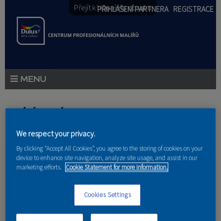
Přejít k hlavnímu obsahu
PŘIHLÁŠENÍ PARTNERA
REGISTRACE
PRODUKTY
Jste zde
PRODUKTOVÉ NOVINKY
We respect your privacy.
Domů
»
Partneri
PORADENSTVÍ
By clicking “Accept All Cookies”, you agree to the storing of cookies on your
device to enhance site navigation, analyze site usage, and assist in our
AKCE A NOVINKY
marketing efforts.
Cookie Statement for more information.
AKADEMIE
MEET US design
Cookies Settings
PARTNEŘI