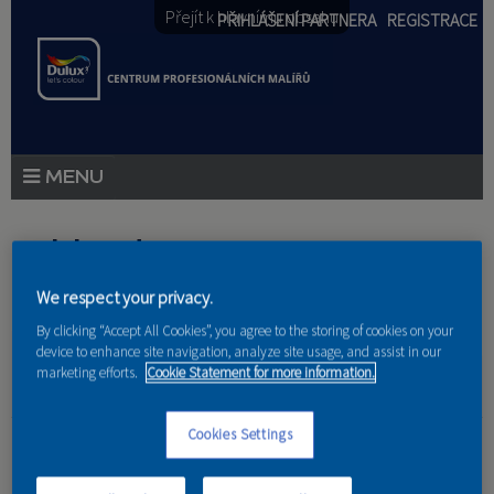
Přejít k hlavnímu obsahu
PŘIHLÁŠENÍ PARTNERA
REGISTRACE
PRODUKTY
Jste zde
PRODUKTOVÉ NOVINKY
We respect your privacy.
Domů
»
Partneri
PORADENSTVÍ
By clicking “Accept All Cookies”, you agree to the storing of cookies on your
device to enhance site navigation, analyze site usage, and assist in our
AKCE A NOVINKY
marketing efforts.
Cookie Statement for more information.
AKADEMIE
VITAE Design
Cookies Settings
PARTNEŘI