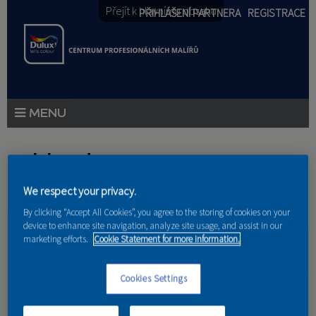
Přejít k hlavnímu obsahu
PŘIHLÁŠENÍ PARTNERA
REGISTRACE
PRODUKTY
Jste zde
PRODUKTOVÉ NOVINKY
We respect your privacy.
Domů
»
Partneri
PORADENSTVÍ
By clicking “Accept All Cookies”, you agree to the storing of cookies on your
device to enhance site navigation, analyze site usage, and assist in our
AKCE A NOVINKY
marketing efforts.
Cookie Statement for more information.
AKADEMIE
freelancer
Cookies Settings
PARTNEŘI