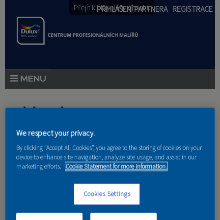
Přejít k hlavnímu obsahu
PŘIHLÁŠENÍ PARTNERA
REGISTRACE
PRODUKTY
Jste zde
PRODUKTOVÉ NOVINKY
We respect your privacy.
Domů
»
Partneri
PORADENSTVÍ
By clicking “Accept All Cookies”, you agree to the storing of cookies on your
device to enhance site navigation, analyze site usage, and assist in our
AKCE A NOVINKY
marketing efforts.
Cookie Statement for more information.
AKADEMIE
Jarka Martincová
Cookies Settings
PARTNEŘI