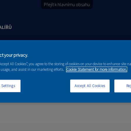
Přejít k hlavnímu obsahu
Y
PORADENSTVÍ
AKCE A NOVINKY
t your privacy.
“Accept All Cookies”, you agree to the storing of cookies on your device to enhance site n
 usage, and assist in our marketing efforts.
Cookie Statement for more information.
 Settings
Accept All Cookies
Rej