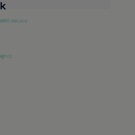
ek
ANO stav,s.r.o.
ign.cz