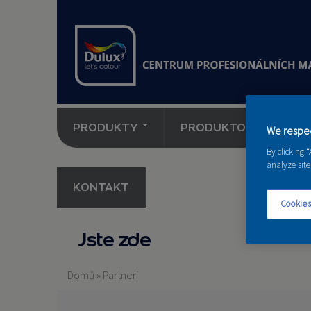
PRODUKTY
PRODUKTOVÉ NOVINK
We respec
By clicking 
analyze site
KONTAKT
Cookies
Jste zde
Domů
»
Partneri