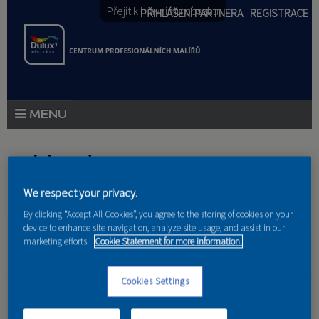
Přejít k hlavnímu obsahu
PŘIHLÁŠENÍ PARTNERA
REGISTRACE
PRODUKTY
Jste zde
PRODUKTOVÉ NOVINKY
We respect your privacy.
Domů
»
Partneri
PORADENSTVÍ
By clicking “Accept All Cookies”, you agree to the storing of cookies on your
device to enhance site navigation, analyze site usage, and assist in our
AKCE A NOVINKY
marketing efforts.
Cookie Statement for more information.
AKADEMIE
2HL Prague s.r.o.
Cookies Settings
PARTNEŘI