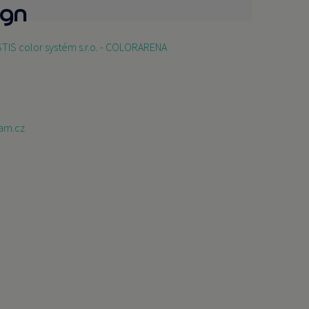
gn
TIS color systém s.r.o. - COLORARENA
am.cz