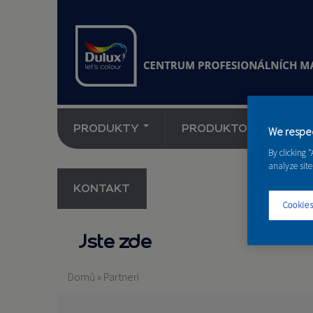
PRODUKTY
PRODUKTOVÉ NOVINK
We respec
By clicking 
analyze site
KONTAKT
Cookies
Jste zde
Domů
»
Partneri