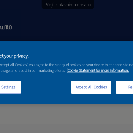
Přejít k hlavnímu obsahu
Y
PORADENSTVÍ
AKCE A NOVINKY
t your privacy.
“Accept All Cookies”, you agree to the storing of cookies on your device to enhance site n
 usage, and assist in our marketing efforts.
Cookie Statement for more information.
 Settings
Accept All Cookies
Rej