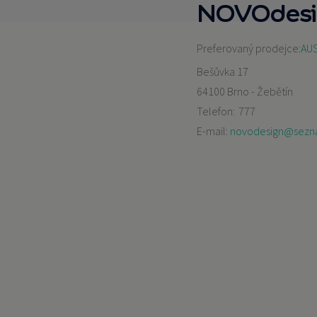
NOVOdesi
Preferovaný prodejce:
AUS
Bešůvka 17
64100 Brno - Žebětín
Telefon:
777
E-mail:
novodesign@sezn