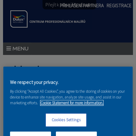
Přejít k hlavnímu obsahu
PŘIHLÁŠENÍ PARTNERA
REGISTRACE
PRODUKTY
Jste zde
PRODUKTOVÉ NOVINKY
We respect your privacy.
Domů
»
Partneri
PORADENSTVÍ
By clicking “Accept All Cookies”, you agree to the storing of cookies on your
device to enhance site navigation, analyze site usage, and assist in our
AKCE A NOVINKY
marketing efforts.
Cookie Statement for more information.
AKADEMIE
EBarch interiéry
Cookies Settings
PARTNEŘI