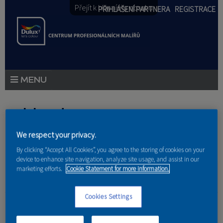
Přejít k hlavnímu obsahu
PŘIHLÁŠENÍ PARTNERA
REGISTRACE
PRODUKTY
Jste zde
PRODUKTOVÉ NOVINKY
We respect your privacy.
Domů
»
Partneri
PORADENSTVÍ
By clicking “Accept All Cookies”, you agree to the storing of cookies on your
device to enhance site navigation, analyze site usage, and assist in our
AKCE A NOVINKY
marketing efforts.
Cookie Statement for more information.
AKADEMIE
Eliška Tejkalová
Cookies Settings
PARTNEŘI