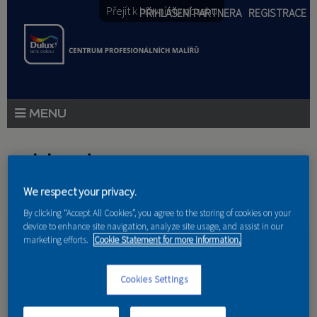
Přejít k hlavnímu obsahu
PŘIHLÁŠENÍ PARTNERA
REGISTRACE
PRODUKTY
Jste zde
PRODUKTOVÉ NOVINKY
We respect your privacy.
Domů
»
Partneri
PORADENSTVÍ
By clicking “Accept All Cookies”, you agree to the storing of cookies on your
device to enhance site navigation, analyze site usage, and assist in our
AKCE A NOVINKY
marketing efforts.
Cookie Statement for more information.
AKADEMIE
Central Group a.s.
Cookies Settings
PARTNEŘI