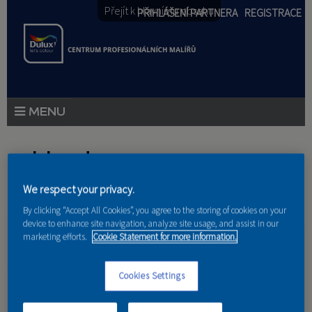
Přejít k hlavnímu obsahu
PŘIHLÁŠENÍ PARTNERA
REGISTRACE
PRODUKTY
Jste zde
PRODUKTOVÉ NOVINKY
We respect your privacy.
Domů
»
Partneri
PORADENSTVÍ
By clicking “Accept All Cookies”, you agree to the storing of cookies on your
device to enhance site navigation, analyze site usage, and assist in our
AKCE A NOVINKY
marketing efforts.
Cookie Statement for more information.
AKADEMIE
TAKENAKA Europe
Cookies Settings
GmbH
PARTNEŘI