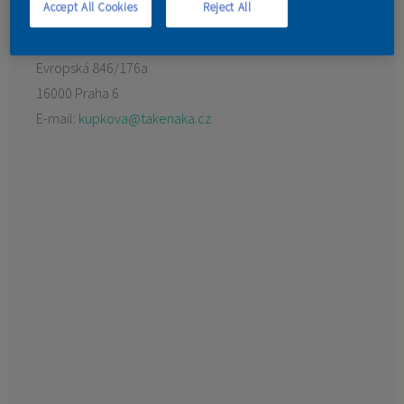
Accept All Cookies
Reject All
KONTAKT
Preferovaný prodejce:
1.Nejlevnejší Barvy.CZ s.r.o.
Evropská 846/176a
16000 Praha 6
E-mail:
kupkova@takenaka.cz