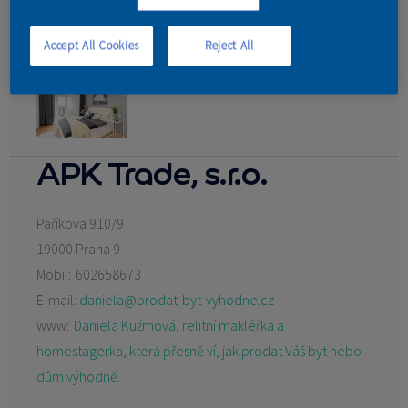
KONTAKT
Accept All Cookies
Reject All
APK Trade, s.r.o.
Paříkova 910/9
19000 Praha 9
Mobil:
602658673
E-mail:
daniela@prodat-byt-vyhodne.cz
www:
Daniela Kuźmová, relitní makléřka a
homestagerka, která přesně ví, jak prodat Váš byt nebo
dům výhodně.