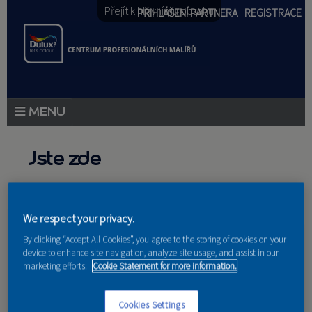
Přejít k hlavnímu obsahu
PŘIHLÁŠENÍ PARTNERA
REGISTRACE
PRODUKTY
Jste zde
PRODUKTOVÉ NOVINKY
Domů
»
Partneri
PORADENSTVÍ
We respect your privacy.
AKCE A NOVINKY
By clicking “Accept All Cookies”, you agree to the storing of cookies on your
device to enhance site navigation, analyze site usage, and assist in our
marketing efforts.
Cookie Statement for more information.
AKADEMIE
PARTNEŘI
Cookies Settings