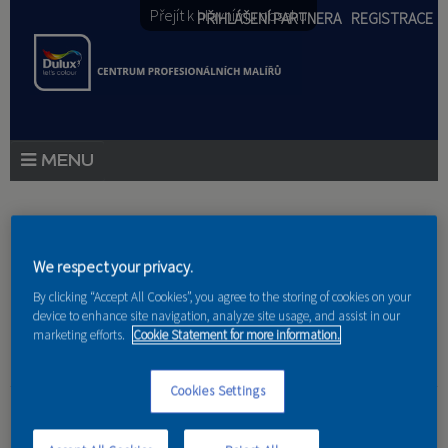
Přejít k hlavnímu obsahu
PŘIHLÁŠENÍ PARTNERA
REGISTRACE
PRODUKTY
Jste zde
PRODUKTOVÉ NOVINKY
We respect your privacy.
Domů
»
Partneri
PORADENSTVÍ
By clicking “Accept All Cookies”, you agree to the storing of cookies on your
device to enhance site navigation, analyze site usage, and assist in our
marketing efforts.
Cookie Statement for more information.
AKCE A NOVINKY
AKADEMIE
Cookies Settings
Barbora Foltýnová
PARTNEŘI