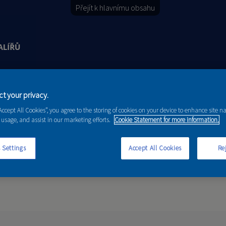
Přejít k hlavnímu obsahu
Y
PORADENSTVÍ
AKCE A NOVINKY
t your privacy.
“Accept All Cookies”, you agree to the storing of cookies on your device to enhance site n
 usage, and assist in our marketing efforts.
Cookie Statement for more information.
 Settings
Accept All Cookies
Rej