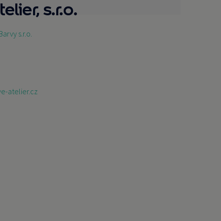
lier, s.r.o.
Barvy s.r.o.
e-atelier.cz