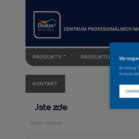
PRODUKTY
PRODUKTOVÉ NOVINK
We respec
By clicking 
analyze site
KONTAKT
Cookies
Jste zde
Domů
»
Partneri