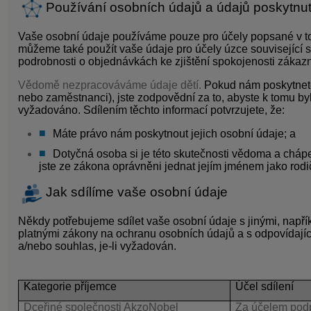
Používání osobních údajů a údajů poskytnu
Vaše osobní údaje používáme pouze pro účely popsané v to
můžeme také použít vaše údaje pro účely úzce související
podrobnosti o objednávkách ke zjištění spokojenosti zákazn
Vědomě nezpracováváme údaje dětí.
Pokud nám poskytnete
nebo zaměstnanci), jste zodpovědní za to, abyste k tomu byli
vyžadováno. Sdílením těchto informací potvrzujete, že:
Máte právo nám poskytnout jejich osobní údaje; a
Dotyčná osoba si je této skutečnosti vědoma a chápe
jste ze zákona oprávněni jednat jejím jménem jako rod
Jak sdílíme vaše osobní údaje
Někdy potřebujeme sdílet vaše osobní údaje s jinými, napřík
platnými zákony na ochranu osobních údajů a s odpovídajíc
a/nebo souhlas, je-li vyžadován.
Kategorie příjemce
Účel sdílení
Dceřiné společnosti AkzoNobel
Za účelem podp