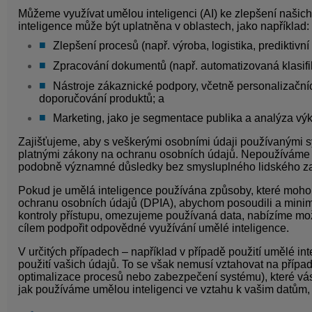
Můžeme využívat umělou inteligenci (AI) ke zlepšení našich
inteligence může být uplatněna v oblastech, jako například:
Zlepšení procesů (např. výroba, logistika, prediktivní 
Zpracování dokumentů (např. automatizovaná klasif
Nástroje zákaznické podpory, včetně personalizačníc
doporučování produktů; a
Marketing, jako je segmentace publika a analýza v
Zajišťujeme, aby s veškerými osobními údaji používanými 
platnými zákony na ochranu osobních údajů. Nepoužíváme um
podobně významné důsledky bez smysluplného lidského za
Pokud je umělá inteligence používána způsoby, které mohou
ochranu osobních údajů (DPIA), abychom posoudili a minima
kontroly přístupu, omezujeme používaná data, nabízíme možn
cílem podpořit odpovědné využívání umělé inteligence.
V určitých případech – například v případě použití umělé in
použití vašich údajů. To se však nemusí vztahovat na případ
optimalizace procesů nebo zabezpečení systému), které vá
jak používáme umělou inteligenci ve vztahu k vašim datům, 