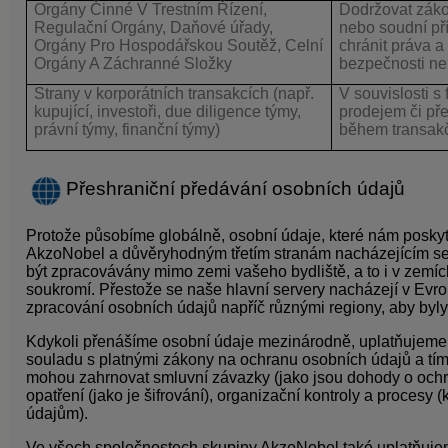
Orgány Činné V Trestním Řízení,
Dodržovat záko
Regulační Orgány, Daňové úřady,
nebo soudní př
Orgány Pro Hospodářskou Soutěž, Celní
chránit práva a
Orgány A Záchranné Složky
bezpečnosti neb
Strany v korporátních transakcích
(např.
V souvislosti s
kupující, investoři, due diligence týmy,
prodejem či př
právní týmy, finanční týmy)
během transakč
Přeshraniční předávání osobních údajů
Protože působíme globálně, osobní údaje, které nám posk
AkzoNobel a důvěryhodným třetím stranám nacházejícím se
být zpracovávány mimo zemi vašeho bydliště, a to i v zemí
soukromí. Přestože se naše hlavní servery nacházejí v Ev
zpracování osobních údajů napříč různými regiony, aby byl
Kdykoli přenášíme osobní údaje mezinárodně, uplatňujeme v
souladu s platnými zákony na ochranu osobních údajů a tí
mohou zahrnovat smluvní závazky (jako jsou dohody o ochr
opatření (jako je šifrování), organizační kontroly a proces
údajům).
Ve všech společnostech skupiny AkzoNobel také uplatňuje