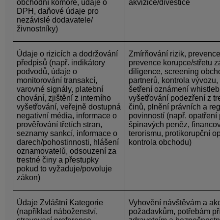
obchodní komoře, údaje o
akvizice/divestice
DPH, daňové údaje pro
nezávislé dodavatele/
živnostníky)
Údaje o rizicích a dodržování
Zmírňování rizik, prevenc
předpisů
(např. indikátory
prevence korupce/střetu z
podvodů, údaje o
diligence, screening obch
monitorování transakcí,
partnerů, kontrola vývozu, 
varovné signály, platební
šetření oznámení whistleb
chování, zjištění z interního
vyšetřování podezření z t
vyšetřování, veřejně dostupná
činů, plnění právních a re
negativní média, informace o
povinností (např. opatření 
prověřování třetích stran,
špinavých peněz, financo
seznamy sankcí, informace o
terorismu, protikorupční op
darech/pohostinnosti, hlášení
kontrola obchodu)
oznamovatelů, odsouzení za
trestné činy a přestupky
pokud to vyžaduje/povoluje
zákon)
Údaje Zvláštní Kategorie
Vyhovění návštěvám a akc
(například náboženství,
požadavkům, potřebám pří