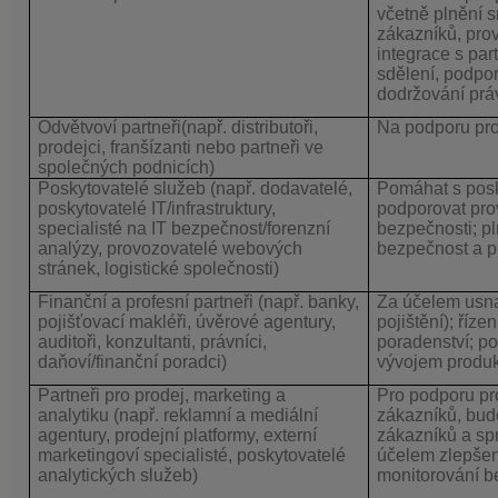
včetně plnění s
zákazníků, pro
integrace s par
sdělení, podpor
dodržování práv
Odvětvoví partneři
(např. distributoři,
Na podporu pro
prodejci, franšízanti nebo partneři ve
společných podnicích)
Poskytovatelé služeb
(např. dodavatelé,
Pomáhat s posk
poskytovatelé IT/infrastruktury,
podporovat pro
specialisté na IT bezpečnost/forenzní
bezpečnosti; pl
analýzy, provozovatelé webových
bezpečnost a p
stránek, logistické společnosti)
Finanční a profesní partneři
(např. banky,
Za účelem usnad
pojišťovací makléři, úvěrové agentury,
pojištění); říze
auditoři, konzultanti, právníci,
poradenství; p
daňoví/finanční poradci)
vývojem produk
Partneři pro prodej, marketing a
Pro podporu pro
analytiku
(např. reklamní a mediální
zákazníků, bud
agentury, prodejní platformy, externí
zákazníků a sp
marketingoví specialisté, poskytovatelé
účelem zlepšení
analytických služeb)
monitorování b