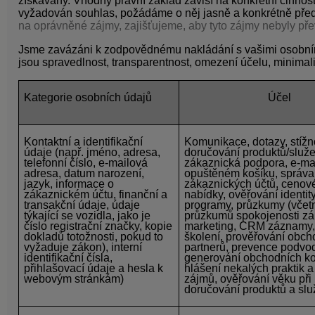
získávány. Vhodný právní základ závisí na konkrétní činnos
vyžadován souhlas, požádáme o něj jasně a konkrétně pře
na oprávněné zájmy, zajišťujeme, aby tyto zájmy nebyly př
Jsme zavázáni k zodpovědnému nakládání s vašimi osobními
jsou spravedlnost, transparentnost, omezení účelu, minimal
Kategorie osobních údajů
Účel
Kontaktní a identifikační
Komunikace, dotazy, stížno
údaje
(např. jméno, adresa,
doručování produktů/služe
telefonní číslo, e-mailová
zákaznická podpora, e-ma
adresa, datum narození,
opuštěném košíku, správa
jazyk, informace o
zákaznických účtů, cenov
zákaznickém účtu, finanční a
nabídky, ověřování identity
transakční údaje, údaje
programy, průzkumy (včet
týkající se vozidla, jako je
průzkumů spokojenosti zá
číslo registrační značky, kopie
marketing, CRM záznamy,
dokladů totožnosti, pokud to
školení, prověřování obch
vyžaduje zákon), interní
partnerů, prevence podvo
identifikační čísla,
generování obchodních ko
přihlašovací údaje a hesla k
hlášení nekalých praktik a 
webovým stránkám)
zájmů, ověřování věku při
doručování produktů a slu