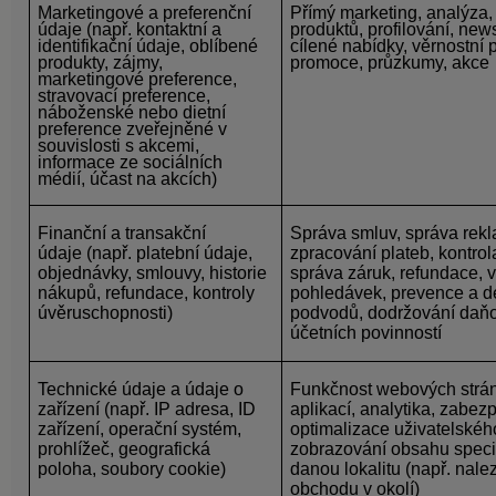
Marketingové a preferenční
Přímý marketing, analýza,
údaje
(např. kontaktní a
produktů, profilování, news
identifikační údaje, oblíbené
cílené nabídky, věrnostní 
produkty, zájmy,
promoce, průzkumy, akce
marketingové preference,
stravovací preference,
náboženské nebo dietní
preference zveřejněné v
souvislosti s akcemi,
informace ze sociálních
médií, účast na akcích)
Finanční a transakční
Správa smluv, správa rekl
údaje
(např. platební údaje,
zpracování plateb, kontrol
objednávky, smlouvy, historie
správa záruk, refundace,
nákupů, refundace, kontroly
pohledávek, prevence a d
úvěruschopnosti)
podvodů, dodržování daň
účetních povinností
Technické údaje a údaje o
Funkčnost webových strá
zařízení
(např. IP adresa, ID
aplikací, analytika, zabez
zařízení, operační systém,
optimalizace uživatelského
prohlížeč, geografická
zobrazování obsahu speci
poloha, soubory cookie)
danou lokalitu (např. nale
obchodu v okolí)