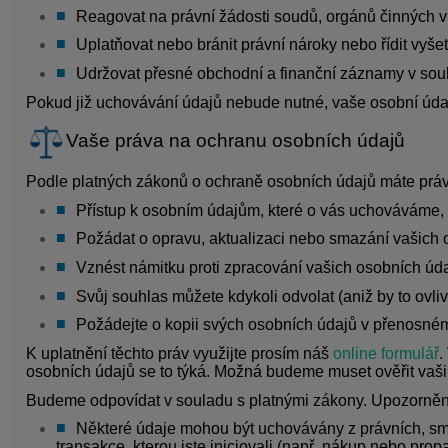
Reagovat na právní žádosti soudů, orgánů činných v 
Uplatňovat nebo bránit právní nároky nebo řídit vyšet
Udržovat přesné obchodní a finanční záznamy v soula
Pokud již uchovávání údajů nebude nutné, vaše osobní 
Vaše práva na ochranu osobních údajů
Podle platných zákonů o ochraně osobních údajů máte práv
Přístup k osobním údajům, které o vás uchováváme, n
Požádat o opravu, aktualizaci nebo smazání vašich 
Vznést námitku proti zpracování vašich osobních úd
Svůj souhlas můžete kdykoli odvolat (aniž by to ovli
Požádejte o kopii svých osobních údajů v přenosném 
K uplatnění těchto práv využijte prosím náš
online formulář
.
osobních údajů se to týká. Možná budeme muset ověřit vaši
Budeme odpovídat v souladu s platnými zákony. Upozorněn
Některé údaje mohou být uchovávány z právních, sm
transakce, kterou jste iniciovali (např. nákup nebo prop