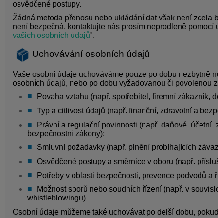
osvědčené postupy.
Žádná metoda přenosu nebo ukládání dat však není zcela b
není bezpečná, kontaktujte nás prosím neprodleně pomocí 
vašich osobních údajů
".
Uchovávání osobních údajů
Vaše osobní údaje uchováváme pouze po dobu nezbytně nut
osobních údajů, nebo po dobu vyžadovanou či povolenou zá
Povaha vztahu (např. spotřebitel, firemní zákazník, do
Typ a citlivost údajů (např. finanční, zdravotní a bez
Právní a regulační povinnosti (např. daňové, účetn
bezpečnostní zákony);
Smluvní požadavky (např. plnění probíhajících závaz
Osvědčené postupy a směrnice v oboru (např. příslu
Potřeby v oblasti bezpečnosti, prevence podvodů a ří
Možnost sporů nebo soudních řízení (např. v souvis
whistleblowingu).
Osobní údaje můžeme také uchovávat po delší dobu, pokud 