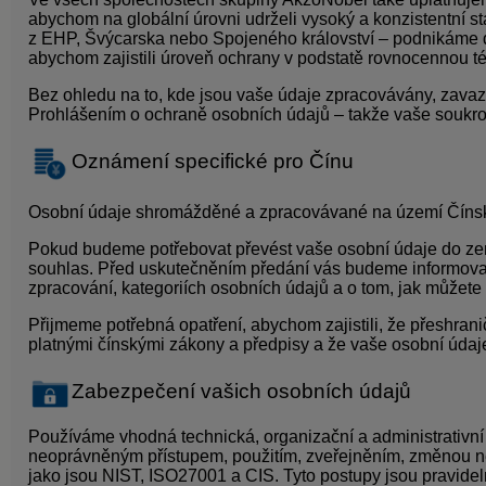
abychom na globální úrovni udrželi vysoký a konzistentní s
z EHP, Švýcarska nebo Spojeného království – podnikáme d
abychom zajistili úroveň ochrany v podstatě rovnocennou té,
Bez ohledu na to, kde jsou vaše údaje zpracovávány, zavaz
Prohlášením o ochraně osobních údajů – takže vaše soukrom
Oznámení specifické pro Čínu
Osobní údaje shromážděné a zpracovávané na území Čínské
Pokud budeme potřebovat převést vaše osobní údaje do z
souhlas. Před uskutečněním předání vás budeme informovat
zpracování, kategoriích osobních údajů a o tom, jak můžete 
Přijmeme potřebná opatření, abychom zajistili, že přeshran
platnými čínskými zákony a předpisy a že vaše osobní údaj
Zabezpečení vašich osobních údajů
Používáme vhodná technická, organizační a administrativní 
neoprávněným přístupem, použitím, zveřejněním, změnou n
jako jsou NIST, ISO27001 a CIS. Tyto postupy jsou pravideln