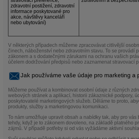
stravovací preference,
zdravotním a bezpečnost
zdravotní postižení, zdravotní
informace poskytované pro
akce, návštěvy kanceláří
nebo ubytování)
V některých případech můžeme zpracovávat citlivější osobní 
činech, náboženství nebo zdravotním stavu. To se provádí p
zákonem a s dodatečnými zárukami na ochranu vašich práv
účelem dodržování předpisů nebo zaznamenat stravovací pr
Jak používáme vaše údaje pro marketing a p
Můžeme používat a kombinovat osobní údaje z různých zdro
webových stránek a aplikací, historii zákaznické podpory, 
poskytovatelé marketingových služeb. Děláme to proto, ab
produkty, služby a marketingovou komunikaci.
To nám umožňuje upravit obsah a nabídky tak, aby pro vás b
tehdy, když je to zákonem dovoleno, na základě platného 
zájmů. V případě potřeby si od vás vyžádáme aktivní sou
Svůj souhlas můžete kdykoli odvolat nebo se odhlásit z ma