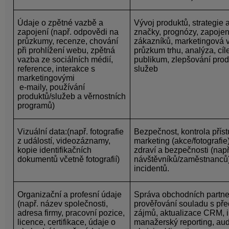
Údaje o zpětné vazbě a
Vývoj produktů, strategie 
zapojení
(např. odpovědi na
značky, prognózy, zapojen
průzkumy, recenze, chování
zákazníků, marketingová 
při prohlížení webu, zpětná
průzkum trhu, analýza, cíl
vazba ze sociálních médií,
publikum, zlepšování prod
reference, interakce s
služeb
marketingovými
e-maily, používání
produktů/služeb a věrnostních
programů)
Vizuální data:
(např. fotografie
Bezpečnost, kontrola příst
z událostí, videozáznamy,
marketing (akce/fotografie
kopie identifikačních
zdraví a bezpečnosti (nap
dokumentů včetně fotografií)
návštěvníků/zaměstnanců)
incidentů.
Organizační a profesní údaje
Správa obchodních partne
(např. název společnosti,
prověřování souladu s před
adresa firmy, pracovní pozice,
zájmů, aktualizace CRM, i
licence, certifikace, údaje o
manažerský reporting, audi