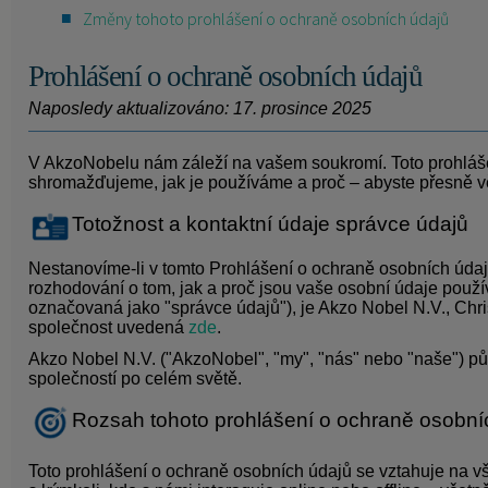
Změny tohoto prohlášení o ochraně osobních údajů
Prohlášení o ochraně osobních údajů
Naposledy aktualizováno: 17. prosince 2025
V AkzoNobelu nám záleží na vašem soukromí. Toto prohláše
shromažďujeme, jak je používáme a proč – abyste přesně vě
Totožnost a kontaktní údaje správce údajů
Nestanovíme-li v tomto Prohlášení o ochraně osobních úda
rozhodování o tom, jak a proč jsou vaše osobní údaje použ
označovaná jako "správce údajů"), je Akzo Nobel N.V.,
Chri
společnost uvedená
zde
.
Akzo Nobel N.V. ("AkzoNobel", "my", "nás" nebo "naše") pů
společností po celém světě.
Rozsah tohoto prohlášení o ochraně osobní
Toto prohlášení o ochraně osobních údajů se vztahuje na v