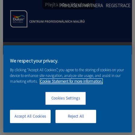
Přejít k hlavnímu obsahu
PŘIHLÁŠENÍ PARTNERA
REGISTRACE
PRODUKTY
We respect your privacy.
Jste zde
By clicking “Accept All Cookies”, you agree to the storing of cookies on your
PRODUKTOVÉ NOVINKY
device to enhance site navigation, analyze site usage, and assist in our
marketing efforts.
Cookie Statement for more information.
Domů
PORADENSTVÍ
Cookies Settings
Stránka nenalezena
AKCE A NOVINKY
AKADEMIE
Accept All Cookies
Reject All
Stránka nenalezena, pokračujte prosim na
úvodní stránku
.
PARTNEŘI