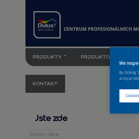
PRODUKTY
PRODUKTOVÉ NOVINK
We respec
By clicking 
analyze site
KONTAKT
Cookies
Jste zde
Domov
»
Akcie