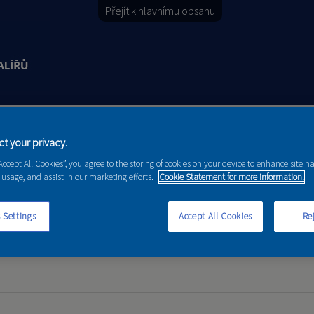
Přejít k hlavnímu obsahu
Y
PORADENSTVÍ
AKCE A NOVINKY
t your privacy.
“Accept All Cookies”, you agree to the storing of cookies on your device to enhance site n
 usage, and assist in our marketing efforts.
Cookie Statement for more information.
 Settings
Accept All Cookies
Rej